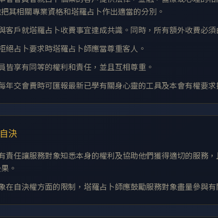
地把其相關專業資格和塔羅占卜作出適當的分別。
員須與客戶就塔羅占卜收費事宜達成共識。同時，所有額外收費必
提出拒絕占卜要求時塔羅占卜師應當尊重客人。
有成員皆享有同等的權利和責任，並且互相尊重。
卜師每年交會費時可匯報最新已學有關身心靈的工具及本會有權要
及自決
卜師有責任讓服務對象知悉本身的權利及協助他們獲得適切的服務
後果。
務對象在自決權方面的限制，塔羅占卜師應鼓勵服務對象盡量參與