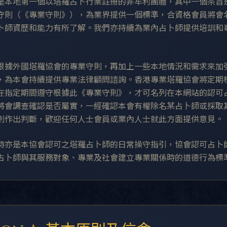
是本地第一個以塔羅占卜行業註冊的非牟利團體，其中一個宗旨
守則（《專業守則》），為業界提供一個標準，合資格會員將會
卜師資歷和能力有所了解。我們亦持續為業內占卜師提供培訓和
根據外國塔羅協會的專業守則，再加上一些本地情況和需求來加
，為本會持續提供專業法律顧問諮詢。香港專業塔羅協會將定期
在指定期間遵守根據此《專業守則》，才可名列在本網站的認可
將會調查確認是否屬實，一經確認本會有權除名某占卜師或採取
則作出判斷，歡迎任何人士會員或業內人士就此方面提供意見。
時亦是本協會認可之塔羅占卜師的日常操守指引，協會認可占卜
占卜師與其服務對象、專業及社會建立專業關係時的道德行為標