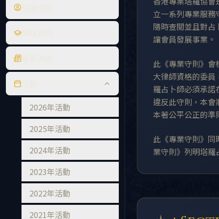
香港專業塔羅協會
協會成員
立一系列專業服務
隨時查閱並且對占
課程資訊
讓會員發展事業。
最新消息
此《專業守則》會
大律師資格的委員
活動
羅占卜師必須承諾
違反此守則，本會
2026年活動
本著公平公正的準
2025年活動
此《專業守則》同
2024年活動
業守則》列明塔羅
2023年活動
2022年活動
2021年活動