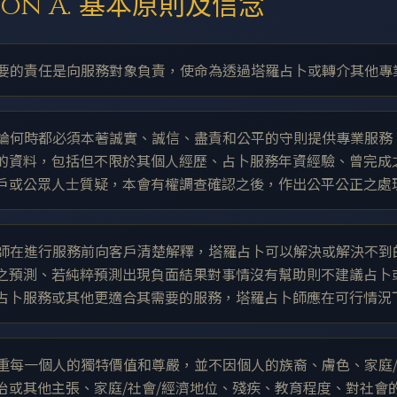
tion A. 基本原則及信念
師首要的責任是向服務對象負責，使命為透過塔羅占卜或轉介其他
師無論何時都必須本著誠實、誠信、盡責和公平的守則提供專業服
的資料，包括但不限於其個人經歷、占卜服務年資經驗、曾完成
戶或公眾人士質疑，本會有權調查確認之後，作出公平公正之處
占卜師在進行服務前向客戶清楚解釋，塔羅占卜可以解決或解決不
之預測、若純粹預測出現負面結果對事情沒有幫助則不建議占卜
占卜服務或其他更適合其需要的服務，塔羅占卜師應在可行情況
師尊重每一個人的獨特價值和尊嚴，並不因個人的族裔、膚色、家庭
治或其他主張、家庭/社會/經濟地位、殘疾、教育程度、對社會