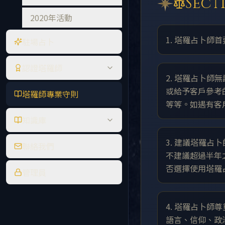
Sec
2020年活動
1. 塔羅占卜
駐場占卜
認證塔羅師
2. 塔羅占卜
或給予客戶參考
塔羅師專業守則
等等。如遇有客
知識庫
3. 建議塔羅
聯絡我們
不建議超過半年
否選擇使用塔羅
管理員
4. 塔羅占卜
語言、信仰、政